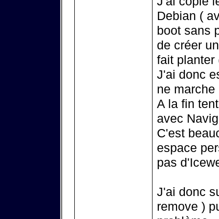
J'ai copié 
Debian ( ave
boot sans p
de créer un
fait planter
J'ai donc 
ne marche 
A la fin te
avec Naviga
C'est beauc
espace pers
pas d'Icew
J'ai donc s
remove ) pu