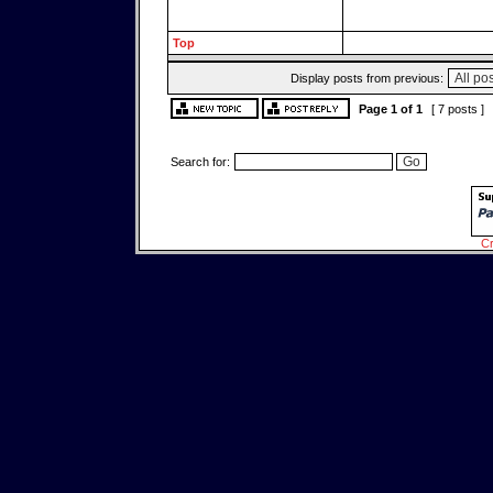
Top
Display posts from previous:
Page
1
of
1
[ 7 posts ]
Search for:
Cr