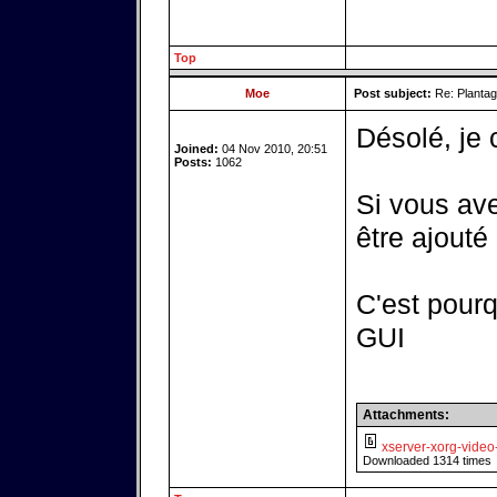
Top
Moe
Post subject:
Re: Plantag
Désolé, je 
Joined:
04 Nov 2010, 20:51
Posts:
1062
Si vous avez
être ajouté
C'est pourq
GUI
Attachments:
xserver-xorg-vide
Downloaded 1314 times