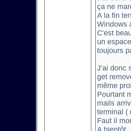
ça ne mar
A la fin t
Windows a
C'est beau
un espace 
toujours p
J'ai donc 
get remove 
même pro
Pourtant 
mails arri
terminal ( 
Faut il mod
A bientôt .