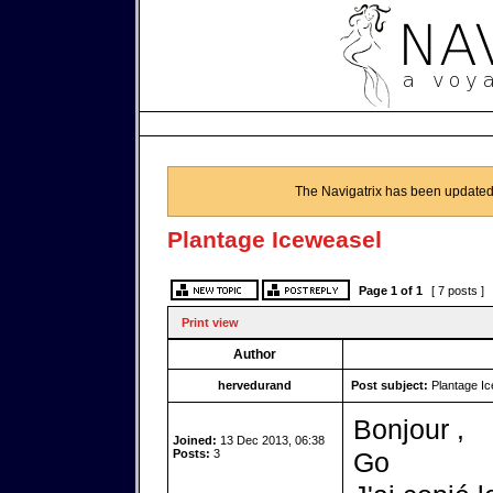
The Navigatrix has been updated
Plantage Iceweasel
Page
1
of
1
[ 7 posts ]
Print view
Author
hervedurand
Post subject:
Plantage Ic
Bonjour ,
Joined:
13 Dec 2013, 06:38
Posts:
3
Go