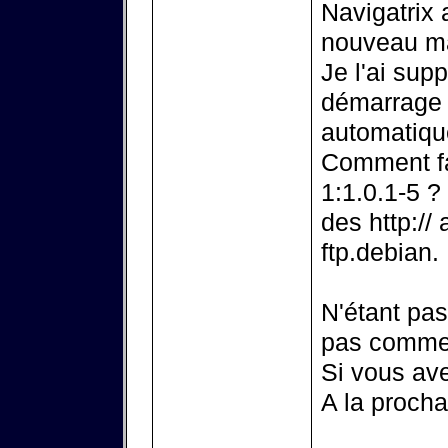
Navigatrix 
nouveau mai
Je l'ai sup
démarrage s
automatiq
Comment fai
1:1.0.1-5 ?
des http://
ftp.debian.
N'étant pas
pas commen
Si vous av
A la procha