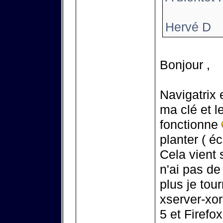
Hervé D
Bonjour ,
Navigatrix 
ma clé et l
fonctionne
planter ( é
Cela vient 
n'ai pas de
plus je tou
xserver-xor
5 et Firefo