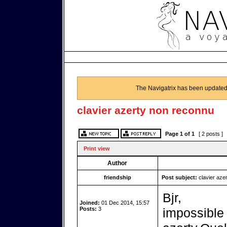
The Navigatrix has been updated
clavier azerty non reconnu
Page
1
of
1
[ 2 posts ]
Print view
Author
friendship
Post subject:
clavier aze
Bjr,
Joined:
01 Dec 2014, 15:57
Posts:
3
impossible 