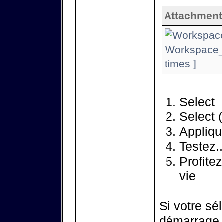
Attachment
Workspace_0
times ]
Select
Select 
Appliqu
Testez..
Profitez
vie
Si votre sé
démarrage à