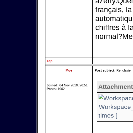
azerty.Quel
français, l
automatique
chiffres à l
normal?Merc
Top
Moe
Post subject:
Re: clavier
Attachment
Joined:
04 Nov 2010, 20:51
Posts:
1062
Workspace_
times ]