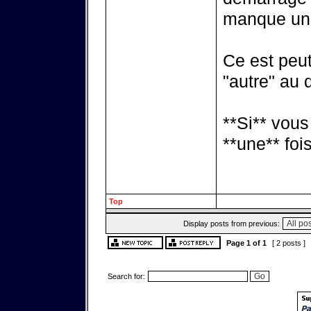
manque un f
Ce est peut
"autre" au
**Si** vous 
**une** fois
Top
Display posts from previous:
Page
1
of
1
[ 2 posts ]
Search for: